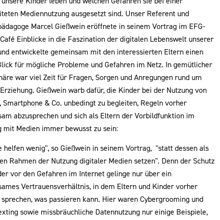
t unsere Kinder leben und welchen Gefahren sie bei einer
iteten Mediennutzung ausgesetzt sind. Unser Referent und
ädagoge Marcel Gießwein eröffnete in seinem Vortrag im EFG-
afé Einblicke in die Faszination der digitalen Lebenswelt unserer
und entwickelte gemeinsam mit den interessierten Eltern einen
Blick für mögliche Probleme und Gefahren im Netz. In gemütlicher
äre war viel Zeit für Fragen, Sorgen und Anregungen rund um
 Erziehung. Gießwein warb dafür, die Kinder bei der Nutzung von
t, Smartphone & Co. unbedingt zu begleiten, Regeln vorher
am abzusprechen und sich als Eltern der Vorbildfunktion im
mit Medien immer bewusst zu sein:
 helfen wenig", so Gießwein in seinem Vortrag, "statt dessen als
den Rahmen der Nutzung digitaler Medien setzen". Denn der Schutz
der vor den Gefahren im Internet gelinge nur über ein
ames Vertrauensverhältnis, in dem Eltern und Kinder vorher
 sprechen, was passieren kann. Hier waren Cybergrooming und
exting sowie missbräuchliche Datennutzung nur einige Beispiele,