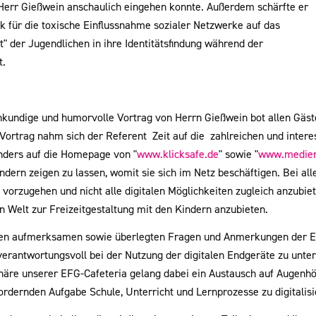
 Herr Gießwein anschaulich eingehen konnte. Außerdem schärfte er
ck für die toxische Einflussnahme sozialer Netzwerke auf das
" der Jugendlichen in ihre Identitätsfindung während der
t.
hkundige und humorvolle Vortrag von Herrn Gießwein bot allen Gäst
Vortrag nahm sich der Referent Zeit auf die zahlreichen und intere
nders auf die Homepage von "
www.klicksafe.de
" sowie "
www.medien
ndern zeigen zu lassen, womit sie sich im Netz beschäftigen. Bei al
 vorzugehen und nicht alle digitalen Möglichkeiten zugleich anzubie
n Welt zur Freizeitgestaltung mit den Kindern anzubieten.
len aufmerksamen sowie überlegten Fragen und Anmerkungen der Elt
verantwortungsvoll bei der Nutzung der digitalen Endgeräte zu unter
äre unserer EFG-Cafeteria gelang dabei ein Austausch auf Augenhö
ordernden Aufgabe Schule, Unterricht und Lernprozesse zu digitalisi