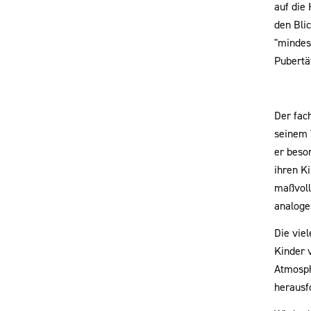
auf die
den Bli
"mindest
Pubertä
Der fac
seinem 
er beso
ihren Ki
maßvoll
analoge
Die vie
Kinder 
Atmosph
herausf