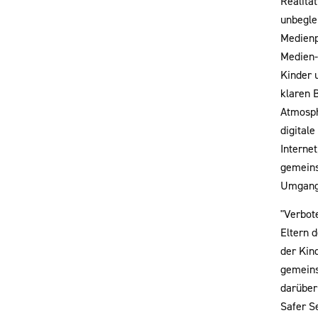
Realitä
unbegle
Medienp
Medien-C
Kinder 
klaren 
Atmosph
digitale
Interne
gemeins
Umgang 
"Verbote
Eltern 
der Kin
gemeins
darüber
Safer S