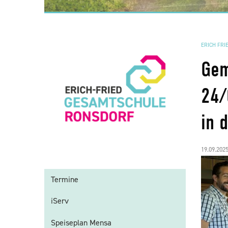
ERICH FRI
Gem
24/
in 
19.09.202
Termine
iServ
Speiseplan Mensa