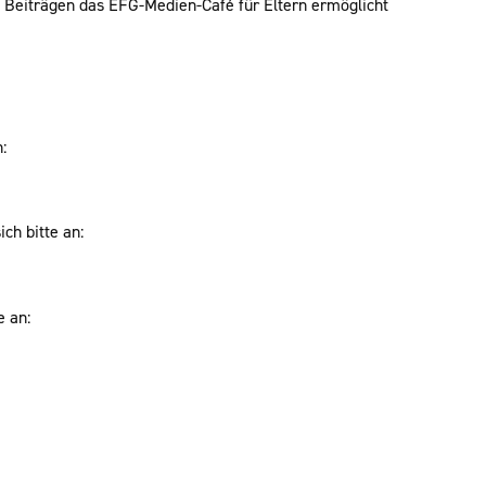
en Beiträgen das EFG-Medien-Café für Eltern ermöglicht
:
ch bitte an:
e an: