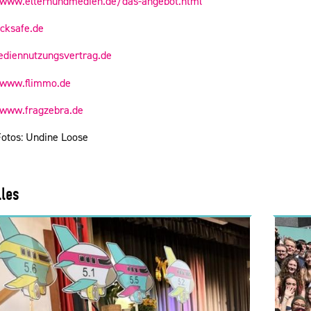
/www.elternundmedien.de/das-angebot.html
cksafe.de
iennutzungsvertrag.de
/www.flimmo.de
/www.fragzebra.de
Fotos: Undine Loose
lles