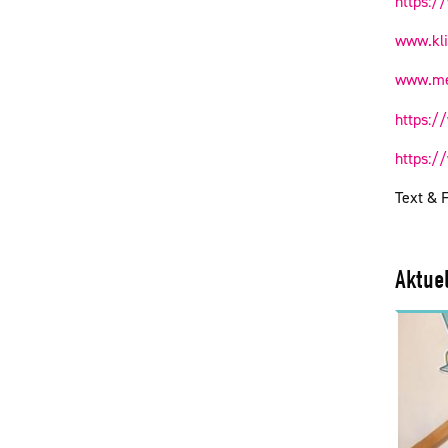
https:/
www.kli
www.med
https:/
https:/
Text & 
Aktue