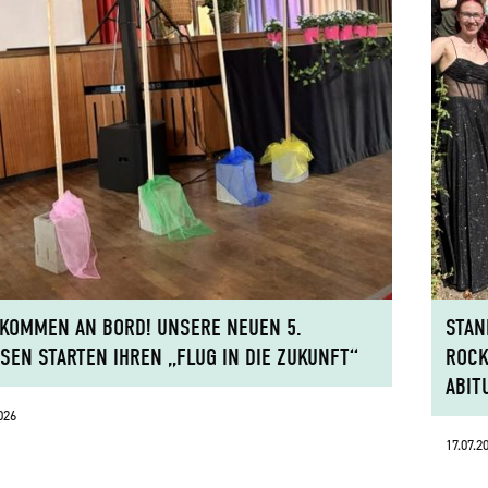
KOMMEN AN BORD! UNSERE NEUEN 5.
STAN
SEN STARTEN IHREN „FLUG IN DIE ZUKUNFT“
ROCK
ABIT
026
17.07.2